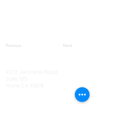
Previous
Next
9272 Jeronimo Road,
Suite 105
Irvine CA 92618
EIN
83-4232638.