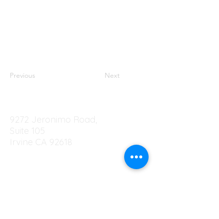
Previous
Next
9272 Jeronimo Road,
Suite 105
Irvine CA 92618
EIN
83-4232638.